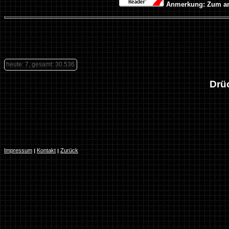
Anmerkung: Zum ans
heute: 7, gesamt: 30.536
Drü
Impressum
Kontakt
Zurück
|
|