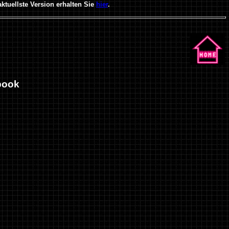
tuellste Version erhalten Sie
hier
.
book